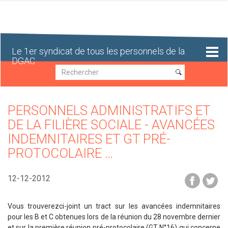
Aller
au
contenu
principal
Le 1er syndicat de tous les personnels de la
DGAC
Recherche
Recherche
PERSONNELS ADMINISTRATIFS ET
DE LA FILIÈRE SOCIALE - AVANCÉES
INDEMNITAIRES ET GT PRÉ-
PROTOCOLAIRE …
12-12-2012
Vous trouverezci-joint un tract sur les avancées indemnitaires
pour les B et C obtenues lors de la réunion du 28 novembre dernier
et sur la première réunion pré-protocolaire (
GT
N°16) qui concerne