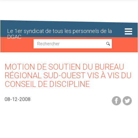
Aller
au
contenu
principal
Le 1er syndicat de tous les personnels de la
DGAC
Recherche
Recherche
MOTION DE SOUTIEN DU BUREAU
RÉGIONAL SUD-OUEST VIS À VIS DU
CONSEIL DE DISCIPLINE
08-12-2008