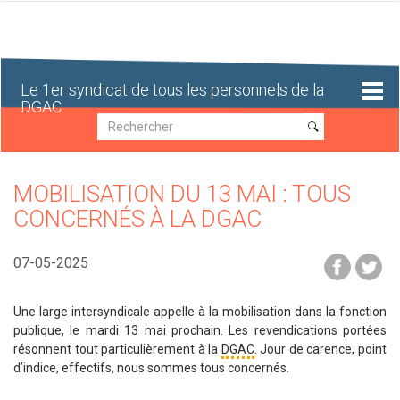
Aller
au
contenu
principal
Le 1er syndicat de tous les personnels de la
DGAC
Recherche
Recherche
MOBILISATION DU 13 MAI : TOUS
CONCERNÉS À LA DGAC
07-05-2025
Une large intersyndicale appelle à la mobilisation dans la fonction
publique, le mardi 13 mai prochain. Les revendications portées
résonnent tout particulièrement à la
DGAC
. Jour de carence, point
d’indice, effectifs, nous sommes tous concernés.