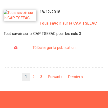
18/12/2018
Tous savoir sur la CAP TSEEAC
Tout savoir sur la CAP TSEEAC pour les nuls 3
Télécharger la publication
Pagination
Page
1
Page
2
Page
3
Page
Suivant ›
Dernière
Dernier »
courante
suivante
page