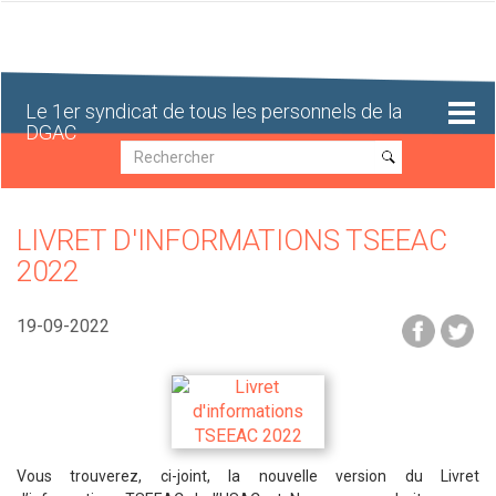
Aller
au
contenu
principal
Le 1er syndicat de tous les personnels de la
DGAC
Recherche
Recherche
LIVRET D'INFORMATIONS TSEEAC
2022
19-09-2022
Vous trouverez, ci-joint, la nouvelle version du Livret