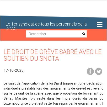
Aller
au
contenu
principal
Le 1er syndicat de tous les personnels de la
DGAC
Recherche
Recherche
LE DROIT DE GRÈVE SABRÉ AVEC LE
SOUTIEN DU SNCTA
17-10-2023
Le sujet de l’application de la loi Diard (imposant une déclaration
individuelle préalable lors des mouvements de grève) est revenu
sur le devant de la scène avec une proposition de loi venant du
Sénat. Maintes fois resté dans les murs dorés du palais du
Luxembourg, ce projet est cette fois repris par le gouvernement. Il