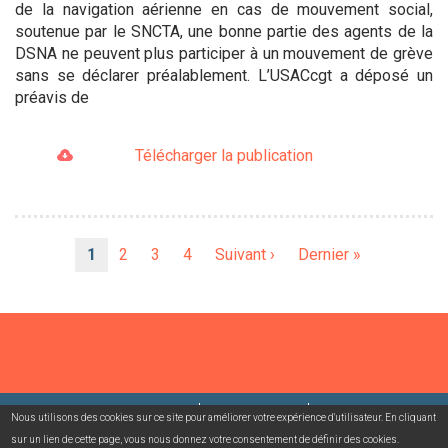
de la navigation aérienne en cas de mouvement social,
soutenue par le SNCTA, une bonne partie des agents de la
DSNA ne peuvent plus participer à un mouvement de grève
sans se déclarer préalablement. L’USACcgt a déposé un
préavis de
Télécharger la publication
Pagination
Page
1
Page
2
Page
3
Page
4
Page
Suivant ›
Dernière
Dernier »
courante
suivante
page
©2026 USACcgt
Mentions légales
Contact
Nous utilisons des cookies sur ce site pour améliorer votre expérience d'utilisateur. En cliquant
sur un lien de cette page, vous nous donnez votre consentement de définir des cookies.