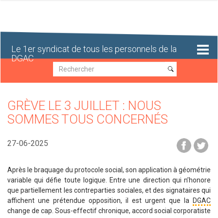
Aller
au
contenu
principal
Le 1er syndicat de tous les personnels de la
DGAC
Recherche
Recherche
GRÈVE LE 3 JUILLET : NOUS
SOMMES TOUS CONCERNÉS
27-06-2025
Après le braquage du protocole social, son application à géométrie
variable qui défie toute logique. Entre une direction qui n’honore
que partiellement les contreparties sociales, et des signataires qui
affichent une prétendue opposition, il est urgent que la
DGAC
change de cap. Sous-effectif chronique, accord social corporatiste