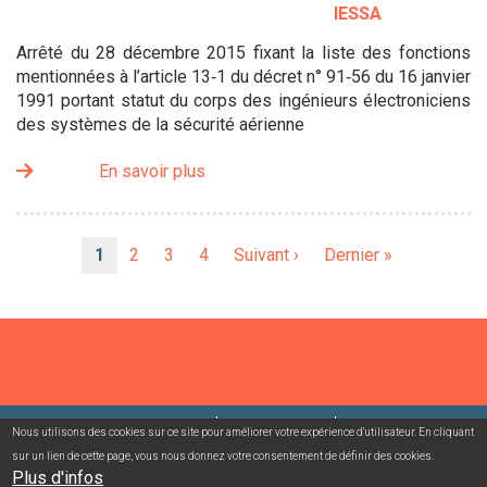
IESSA
Arrêté du 28 décembre 2015 fixant la liste des fonctions
mentionnées à l’article 13‑1 du décret n° 91‑56 du 16 janvier
1991 portant statut du corps des ingénieurs électroniciens
des systèmes de la sécurité aérienne
En savoir plus
Pagination
Page
1
Page
2
Page
3
Page
4
Page
Suivant ›
Dernière
Dernier »
courante
suivante
page
©2026 USACcgt
Mentions légales
Contact
Nous utilisons des cookies sur ce site pour améliorer votre expérience d'utilisateur. En cliquant
sur un lien de cette page, vous nous donnez votre consentement de définir des cookies.
Plus d'infos
Campagnes mailing/abonnement
Connexion adhérent