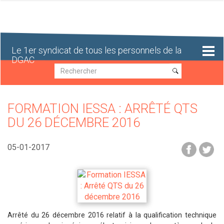
Aller
au
contenu
principal
Le 1er syndicat de tous les personnels de la
DGAC
Recherche
Recherche
FORMATION IESSA : ARRÊTÉ QTS
DU 26 DÉCEMBRE 2016
05-01-2017
Arrêté du 26 décembre 2016 relatif à la qualification technique