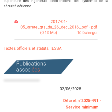
supérieure des ingénieurs électroniciens des systèmes de la
sécurité aérienne.
2017-01-
05_arrete_qts_du_26_dec_2016_.pdf - pdf
(0.13 Mo)
Télécharger
Textes officiels et statuts
IESSA
Publications
assoc
iées
02/06/2025
Décret n°2025-491 -
Service minimum