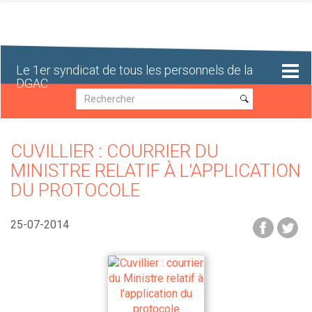
Aller
au
contenu
principal
Le 1er syndicat de tous les personnels de la
DGAC
Recherche
Recherche
CUVILLIER : COURRIER DU
MINISTRE RELATIF À L'APPLICATION
DU PROTOCOLE
25-07-2014