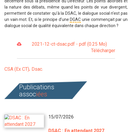
décembre sous la présidence du Directeur. Les points abordés et
la nature des débats, même quand les points
de vue divergent,
permettent de constater qu’à la DSAC, le dialogue social n’est pas
un vain mot. Et, si le principe d’une
DGAC
unie
commençait
par un
dialogue social de
qualité
équivalente dans chaque direction ?
2021-12-ct-dsac.pdf - pdf (0.25 Mo)
Télécharger
CSA (Ex CT)
Dsac
Publications
assoc
iées
15/07/2026
DSAC : En attendant 2027