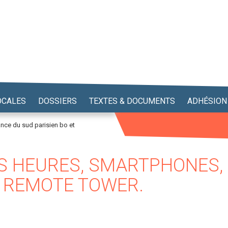
OCALES
DOSSIERS
TEXTES & DOCUMENTS
ADHÉSION
nce du sud parisien bo et
DES HEURES, SMARTPHONES
T REMOTE TOWER.