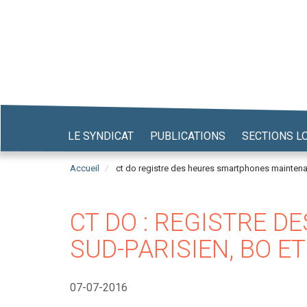
Aller
au
contenu
principal
LE SYNDICAT
PUBLICATIONS
SECTIONS L
Accueil
ct do registre des heures smartphones maintena
CT DO : REGISTRE 
SUD-PARISIEN, BO E
07-07-2016