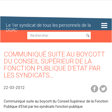
Aller
au
contenu
principal
Le 1er syndicat de tous les personnels de la
DGAC
Recherche
Recherche
COMMUNIQUÉ SUITE AU BOYCOTT
DU CONSEIL SUPÉRIEUR DE LA
FONCTION PUBLIQUE D'ETAT PAR
LES SYNDICATS…
22-03-2012
Communiqué suite au boycott du Conseil Supérieur de la Fonction
Publique d'Etat par les syndicats fonction publique