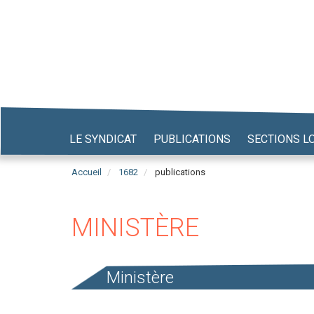
Aller
au
contenu
principal
LE SYNDICAT
PUBLICATIONS
SECTIONS L
Accueil
1682
publications
MINISTÈRE
Ministère