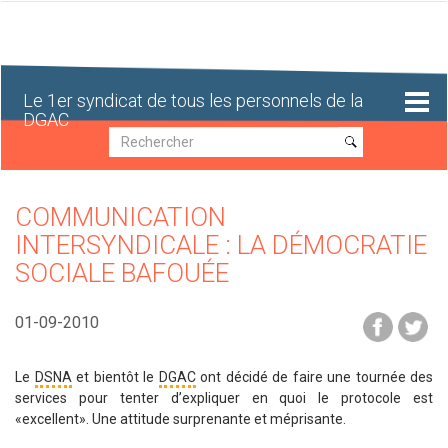
Aller
au
contenu
principal
Le 1er syndicat de tous les personnels de la
DGAC
Recherche
Recherche
COMMUNICATION
INTERSYNDICALE : LA DÉMOCRATIE
SOCIALE BAFOUÉE
01-09-2010
Le
DSNA
et bientôt le
DGAC
ont décidé de faire une tournée des
services pour tenter d’expliquer en quoi le protocole est
«excellent». Une attitude surprenante et méprisante.