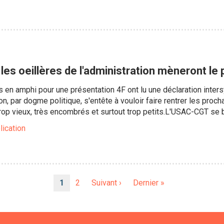
les oeillères de l'administration mèneront le 
en amphi pour une présentation 4F ont lu une déclaration intersyn
on, par dogme politique, s'entête à vouloir faire rentrer les proc
op vieux, très encombrés et surtout trop petits.L'USAC-CGT se 
lication
Page
1
Page
2
Page
Suivant ›
Dernière
Dernier »
courante
suivante
page