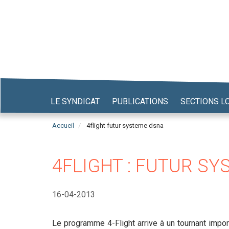
Aller
au
contenu
principal
LE SYNDICAT
PUBLICATIONS
SECTIONS L
Accueil
4flight futur systeme dsna
4FLIGHT : FUTUR S
16-04-2013
Le programme 4-Flight arrive à un tournant import