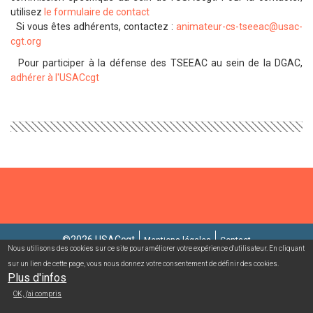
utilisez
le formulaire de contact
Si vous êtes adhérents, contactez :
animateur-cs-tseeac@usac-
cgt.org
Pour participer à la défense des TSEEAC au sein de la DGAC,
adhérer à l'USACcgt
©2026 USACcgt
Mentions légales
Contact
Nous utilisons des cookies sur ce site pour améliorer votre expérience d'utilisateur. En cliquant
sur un lien de cette page, vous nous donnez votre consentement de définir des cookies.
Campagnes mailing/abonnement
Connexion adhérent
Plus d'infos
OK, j'ai compris