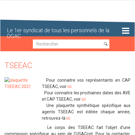
Aller
au
contenu
principal
Le 1er syndicat de tous les personnels de la
DGAC
Recherche
Recherche
TSEEAC
Pour connaitre vos représentants en CAP
TSEEAC, voir
ici
Pour connaitre les prochaines dates des AVE
et CAP TSEEAC, voir
ici
Une plaquette synthétique spécifique aux
agents TSEEAC est éditée chaque année,
retrouvez-là
ici
Le corps des TSEEAC fait l'objet d'une
commission spécifique au sein de l'USACcgt. Pour la contacter,