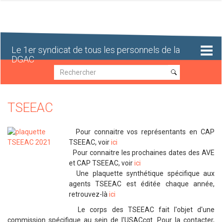
Aller
au
contenu
principal
Le 1er syndicat de tous les personnels de la
DGAC
Recherche
Recherche
TSEEAC
Pour connaitre vos représentants en CAP
TSEEAC, voir
ici
Pour connaitre les prochaines dates des AVE
et CAP TSEEAC, voir
ici
Une plaquette synthétique spécifique aux
agents TSEEAC est éditée chaque année,
retrouvez-là
ici
Le corps des TSEEAC fait l'objet d'une
commission spécifique au sein de l'USACcgt. Pour la contacter,