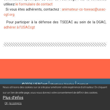
utilisez
le formulaire de contact
Si vous êtes adhérents, contactez :
animateur-cs-tseeac@usac-
cgt.org
Pour participer à la défense des TSEEAC au sein de la DGAC,
adhérer à l'USACcgt
©2026 USACcgt
Mentions légales
Contact
Nous utilisons des cookies sur ce site pour améliorer votre expérience d'utilisateur. En cliquant
sur un lien de cette page, vous nous donnez votre consentement de définir des cookies.
Campagnes mailing/abonnement
Connexion adhérent
Plus d'infos
OK, j'ai compris