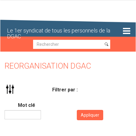
Aller
au
contenu
principal
Le 1er syndicat de tous les personnels de la
DGAC
Recherche
Recherche
REORGANISATION DGAC
Filtrer par :
Mot clé
Appliquer