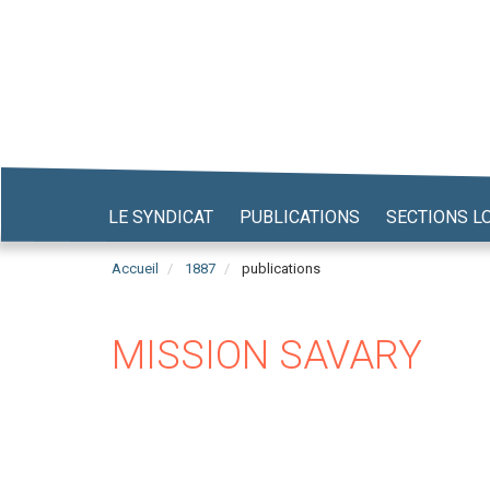
Aller
au
contenu
principal
LE SYNDICAT
PUBLICATIONS
SECTIONS L
Accueil
1887
publications
MISSION SAVARY