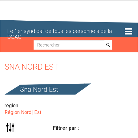
Aller
au
contenu
principal
Le 1er syndicat de tous les personnels de la
DGAC
Recherche
Recherche
SNA NORD EST
Sna Nord Est
region
Région Nord| Est
Filtrer par :