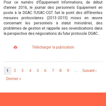
Pour ce numéro d’Équipement Informations, de début
d'année 2016, le journal des personnels Equipement en
poste à la DGAC l'USAC-CGT fait le point des différentes
mesures protocolaires (2013-2015) mises en œuvre
concernant les personnels à statut ministériel, des
problèmes de gestion et rappelle ses revendications dans
la perspective des négociations du futur protocole DGAC...
Télécharger la publication
Pagination
Page
1
Page
2
Page
3
Page
4
Page
5
Page
6
Page
7
Page
8
Page
9
…
Page
Suivant ›
courante
suivante
Dernière
Dernier »
page