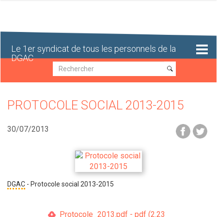
Aller
au
contenu
principal
Le 1er syndicat de tous les personnels de la
DGAC
Recherche
Recherche
PROTOCOLE SOCIAL 2013-2015
30/07/2013
DGAC
- Protocole social 2013-2015
Protocole_2013.pdf - pdf (2.23