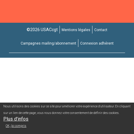
©2026 USACcgt
Mentions légales
Contact
Campagnes mailing/abonnement
Connexion adhérent
Nous utilisons des cookies sur ce site pour améliorer votre expérience d'utilisateur. En cliquant
sur un lien de cette page, vous nous donnez votre consentement de définir des cookies.
Plus d'infos
OK, j'ai compris