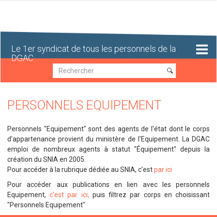
Aller
au
contenu
principal
Le 1er syndicat de tous les personnels de la
DGAC
Recherche
Recherche
PERSONNELS EQUIPEMENT
Personnels "Equipement" sont des agents de l'état dont le corps
d'appartenance provient du ministère de l'Equipement. La DGAC
emploi de nombreux agents à statut "Équipement" depuis la
création du SNIA en 2005.
Pour accéder à la rubrique dédiée au SNIA, c'est
par ici
Pour accéder aux publications en lien avec les personnels
Equipement,
c'est par ici,
puis filtrez par corps en choisissant
"Personnels Equipement"