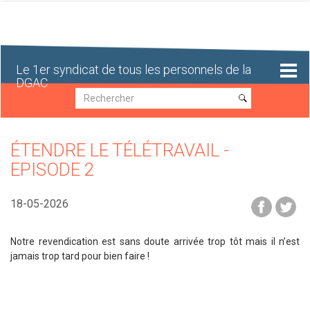
Aller
au
contenu
principal
Le 1er syndicat de tous les personnels de la
DGAC
Recherche
Recherche
ÉTENDRE LE TÉLÉTRAVAIL -
EPISODE 2
18-05-2026
Notre revendication est sans doute arrivée trop tôt mais il n’est
jamais trop tard pour bien faire !