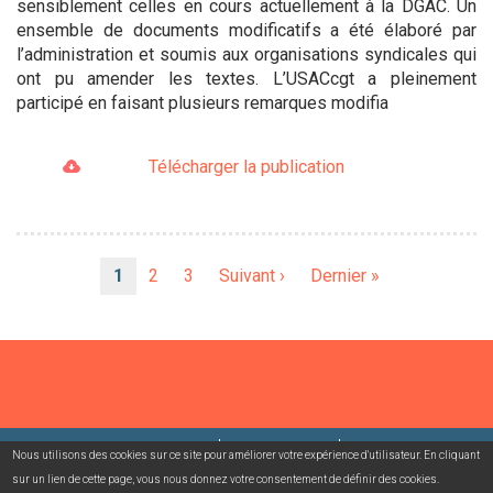
sensiblement celles en cours actuellement à la DGAC. Un
ensemble de documents modificatifs a été élaboré par
l’administration et soumis aux organisations syndicales qui
ont pu amender les textes. L’USACcgt a pleinement
participé en faisant plusieurs remarques modifia
Télécharger la publication
Pagination
Page
1
Page
2
Page
3
Page
Suivant ›
Dernière
Dernier »
courante
suivante
page
©2026 USACcgt
Mentions légales
Contact
Nous utilisons des cookies sur ce site pour améliorer votre expérience d'utilisateur. En cliquant
sur un lien de cette page, vous nous donnez votre consentement de définir des cookies.