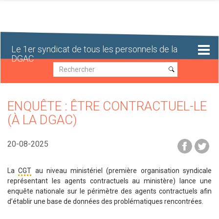
Aller
au
contenu
principal
Le 1er syndicat de tous les personnels de la
DGAC
Recherche
Recherche
ENQUÊTE : ÊTRE CONTRACTUEL-LE
(À LA DGAC)
20-08-2025
La
CGT
au niveau ministériel (première organisation syndicale
représentant les agents contractuels au ministère) lance une
enquête nationale sur le périmètre des agents contractuels afin
d’établir une base de données des problématiques rencontrées.