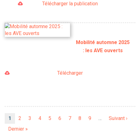
Télécharger la publication
Mobilité automne 2025
: les AVE ouverts
Télécharger
Pagination
Page
1
Page
2
Page
3
Page
4
Page
5
Page
6
Page
7
Page
8
Page
9
…
Page
Suivant ›
courante
suivante
Dernière
Dernier »
page