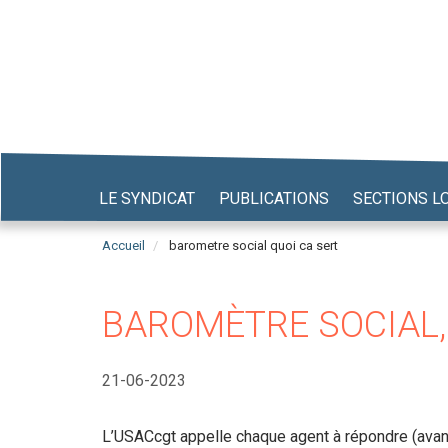
Aller
au
contenu
principal
LE SYNDICAT
PUBLICATIONS
SECTIONS L
Accueil
barometre social quoi ca sert
BAROMÈTRE SOCIAL, 
21-06-2023
L’USACcgt appelle chaque agent à répondre (avant 