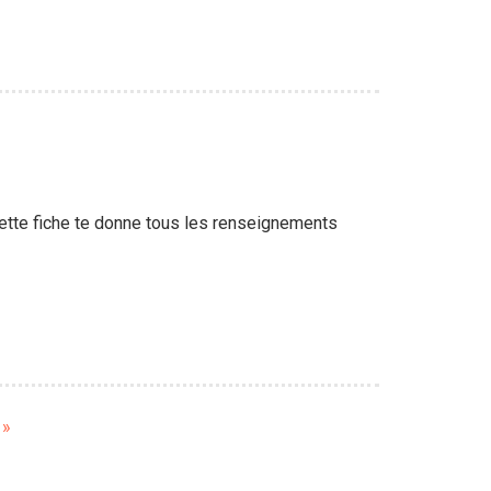
Cette fiche te donne tous les renseignements
e
 »