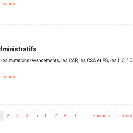
lication
dministratifs
 les mutations/avancements, les CAP, les CSA et FS, les ILC ? 
lication
Page
Page
2
Page
3
Page
4
Page
5
Page
6
Page
7
Page
8
Page
9
…
Page
Suivant ›
Dernièr
Dernier
ourante
suivante
page