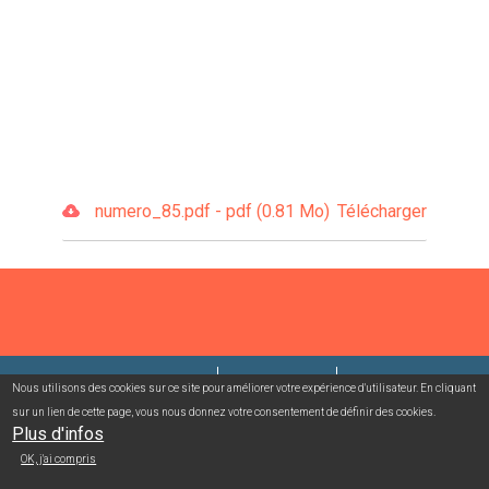
numero_85.pdf - pdf (0.81 Mo)
Télécharger
©2026 USACcgt
Mentions légales
Contact
Nous utilisons des cookies sur ce site pour améliorer votre expérience d'utilisateur. En cliquant
sur un lien de cette page, vous nous donnez votre consentement de définir des cookies.
Campagnes mailing/abonnement
Connexion adhérent
Plus d'infos
OK, j'ai compris