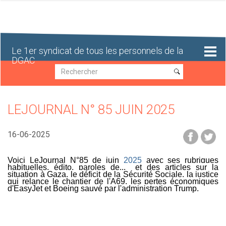
Aller
au
contenu
principal
Le 1er syndicat de tous les personnels de la
DGAC
Recherche
Recherche
LEJOURNAL N° 85 JUIN 2025
16-06-2025
Voici LeJournal N°85 de juin
2025
avec ses rubriques
habituelles, édito, paroles de... et des articles sur la
situation à Gaza, le déficit de la Sécurité Sociale, la justice
qui relance le chantier de l'A69, les pertes économiques
d'EasyJet et Boeing sauvé par l'administration Trump.