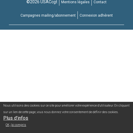
©2026 USACcgt
Mentions légales
Contact
Campagnes mailing/abonnement
Connexion adhérent
Nous utilisons des cookies sur ce site pour améliorer votre expérience d'utilisateur. En cliquant
sur un lien de cette page, vous nous donnez votre consentement de définir des cookies.
Plus d'infos
OK, j'ai compris