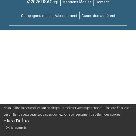
©2026 USACcgt
Mentions légales
Contact
Campagnes mailing/abonnement
Connexion adhérent
Nous utilisons des cookies sur ce site pour améliorer votre expérience d'utilisateur. En cliquant
sur un lien de cette page, vous nous donnez votre consentement de définir des cookies.
Plus d'infos
OK, j'ai compris