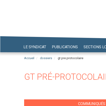
Aller
au
contenu
principal
LE SYNDICAT
PUBLICATIONS
SECTIONS L
Accueil
dossiers
gt pre protocolaire
GT PRÉ-PROTOCOLAI
COMMUNIQUÉS