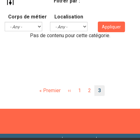
Filtrer par :
Corps de métier
Localisation
Appliquer
Pas de contenu pour cette catégorie.
Pagination
Première
« Premier
Page
‹‹
Page
1
Page
2
Page
3
page
précédente
courante