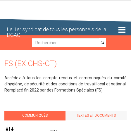
Aller
au
contenu
principal
Le 1er syndicat de tous les personnels de la
DGAC
Recherche
Recherche
FS (EX CHS-CT)
Accédez à tous les compte-rendus et communiqués du comité
d'hygiène, de sécurité et des conditions de travail local et national.
Remplacé fin 2022 par des Formations Spéciales (FS)
COMMUNIQUÉS
TEXTES ET DOCUMENTS