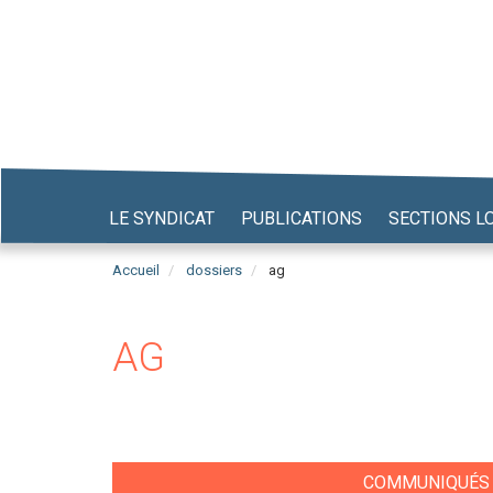
Aller
au
contenu
principal
LE SYNDICAT
PUBLICATIONS
SECTIONS L
Accueil
dossiers
ag
AG
COMMUNIQUÉS