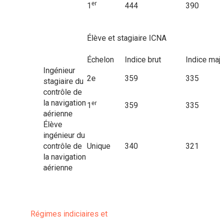
er
1
444
390
Élève et stagiaire ICNA
Échelon
Indice brut
Indice ma
Ingénieur
2e
359
335
stagiaire du
contrôle de
la navigation
er
1
359
335
aérienne
Élève
ingénieur du
contrôle de
Unique
340
321
la navigation
aérienne
Régimes indiciaires et