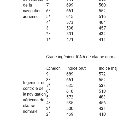
e
de la
7
699
580
e
navigation
6
661
552
e
aérienne
5
615
516
e
4
573
484
e
3
538
457
e
2
501
432
er
1
471
411
Grade ingénieur ICNA de classe norma
Échelon
Indice brut
Indice ma
e
9
689
572
e
8
661
552
Ingénieur du
e
7
635
532
contrôle de
e
6
618
518
la navigation
e
5
572
483
aérienne de
e
4
535
456
classe
e
3
500
431
normale
e
2
469
410