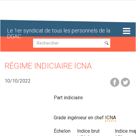
Aller
au
contenu
principal
Le 1er syndicat de tous les personnels de la
DGAC
Recherche
Recherche
RÉGIME INDICIAIRE ICNA
10/10/2022
Part indiciaire
Grade ingénieur en chef
ICNA
Échelon
Indice brut
Indice ma