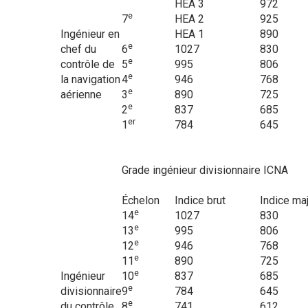
HEA 3
972
e
7
HEA 2
925
Ingénieur en
HEA 1
890
e
chef du
6
1027
830
e
contrôle de
5
995
806
e
la navigation
4
946
768
e
aérienne
3
890
725
e
2
837
685
er
1
784
645
Grade ingénieur divisionnaire ICNA
Échelon
Indice brut
Indice ma
e
14
1027
830
e
13
995
806
e
12
946
768
e
11
890
725
e
Ingénieur
10
837
685
e
divisionnaire
9
784
645
e
du contrôle
8
741
612