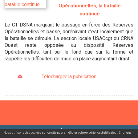
Opérationnelles, la bataille
continue
Le CT DSNA marquant le passage en force des Réserves
Opérationnelles et passé, dorénavant c'est localement que
la bataille se déroule. La section locale USACcgt du CRNA
Ouest reste opposée au dispositif Réserves
Opérationnelles, tant sur le fond que sur la forme et
rappelle les difficultés de mise en place augmentant drast
Télécharger la publication
©2026 USACcgt
Mentions légales
Contact
Nous utilisons des cookies sur ce site pour améliorer votre expérience d'utilisateur. En cliquant