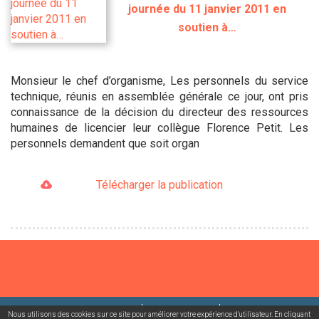
journée du 11 janvier 2011 en
soutien à…
Monsieur le chef d’organisme, Les personnels du service
technique, réunis en assemblée générale ce jour, ont pris
connaissance de la décision du directeur des ressources
humaines de licencier leur collègue Florence Petit. Les
personnels demandent que soit organ
Télécharger la publication
©2026 USACcgt
Mentions légales
Contact
Nous utilisons des cookies sur ce site pour améliorer votre expérience d'utilisateur. En cliquant