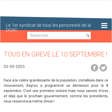
Aller
au
contenu
principal
Le 1er syndicat de tous les personnels de la
DGAC
Recherche
Recherche
TOUS EN GREVE LE 10 SEPTEMBRE !
03-09-2025
Face à la colère grandissante de la population, cristallisée dans ce
mouvement, Bayrou a programmé sa démission pour le 8
septembre. C'est une première victoire mais nous savons d'ores
et déjà que le prochain gouvernement, comme les précédents,
nous resservira la même chose !