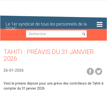
Aller
au
contenu
principal
Le 1er syndicat de tous les personnels de la
DGAC
Recherche
Recherche
TAHITI : PRÉAVIS DU 31 JANVIER
2026
26-01-2026
Voici le préavis déposé pour une grève des contrôleurs de Tahiti à
compter du 31 janvier 2026