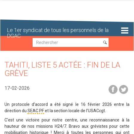
Aller
au
contenu
principal
Le 1er syndicat de tous les personnels de la
DGAC
Recherche
Recherche
TAHITI, LISTE 5 ACTÉE : FIN DE LA
GRÈVE
17-02-2026
Un protocole d’accord a été signé le 16 février 2026 entre la
direction du
SEAC
PF
et la section locale de l’USACcgt.
C’est une victoire pour notre centre, une reconnaissance à la
hauteur de nos missions H24/7. Bravo aux grévistes pour cette
mobilisation historique ! Merci à toutes les personnes qui ont