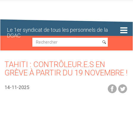
Aller
au
contenu
principal
Le 1er syndicat de tous les personnels de la
DGAC
Recherche
Recherche
TAHITI : CONTRÔLEUR.E.S EN
GRÈVE À PARTIR DU 19 NOVEMBRE !
14-11-2025