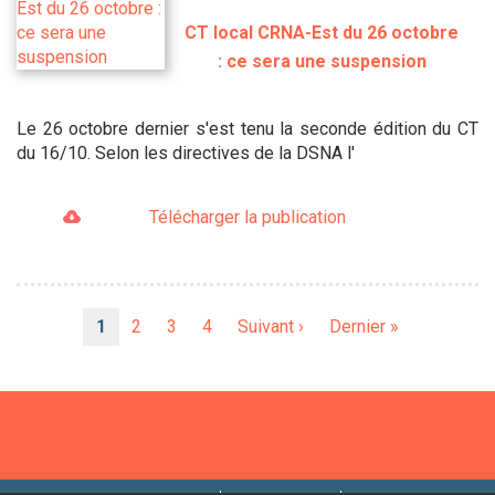
CT local CRNA-Est du 26 octobre
: ce sera une suspension
Le 26 octobre dernier s'est tenu la seconde édition du CT
du 16/10. Selon les directives de la DSNA l'
Télécharger la publication
Pagination
Page
1
Page
2
Page
3
Page
4
Page
Suivant ›
Dernière
Dernier »
courante
suivante
page