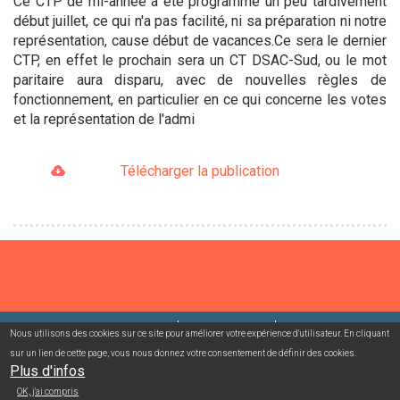
Ce CTP de mi-année a été programmé un peu tardivement
début juillet, ce qui n'a pas facilité, ni sa préparation ni notre
représentation, cause début de vacances.Ce sera le dernier
CTP, en effet le prochain sera un CT DSAC-Sud, ou le mot
paritaire aura disparu, avec de nouvelles règles de
fonctionnement, en particulier en ce qui concerne les votes
et la représentation de l'admi
Télécharger la publication
©2026 USACcgt
Mentions légales
Contact
Nous utilisons des cookies sur ce site pour améliorer votre expérience d'utilisateur. En cliquant
sur un lien de cette page, vous nous donnez votre consentement de définir des cookies.
Plus d'infos
Campagnes mailing/abonnement
Connexion adhérent
OK, j'ai compris