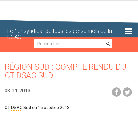
Aller
au
contenu
principal
Le 1er syndicat de tous les personnels de la
DGAC
Recherche
Recherche
RÉGION SUD : COMPTE RENDU DU
CT DSAC SUD
03-11-2013
CT
DSAC
Sud du 15 octobre 2013