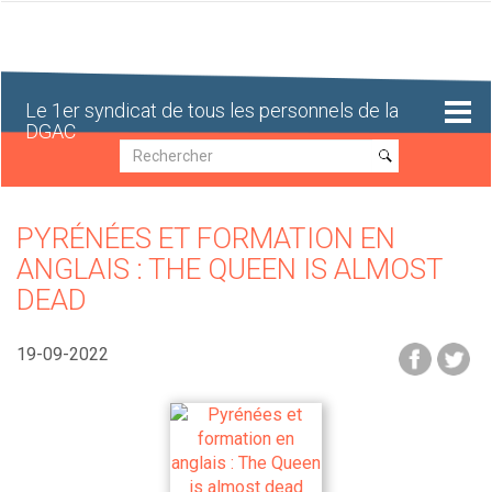
Aller
au
contenu
principal
Le 1er syndicat de tous les personnels de la
DGAC
Recherche
Recherche
PYRÉNÉES ET FORMATION EN
ANGLAIS : THE QUEEN IS ALMOST
DEAD
19-09-2022