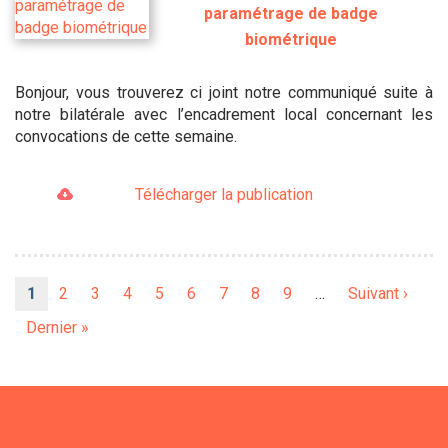
paramétrage de badge
biométrique
Bonjour, vous trouverez ci joint notre communiqué suite à
notre bilatérale avec l’encadrement local concernant les
convocations de cette semaine.
Télécharger la publication
Pagination
Page
1
Page
2
Page
3
Page
4
Page
5
Page
6
Page
7
Page
8
Page
9
…
Page
Suivant ›
courante
suivante
Dernière
Dernier »
page