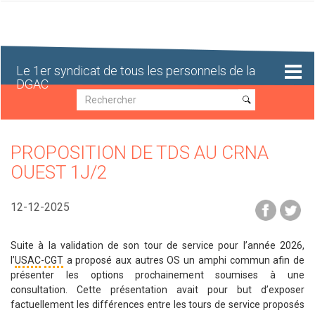
Aller
au
contenu
principal
Le 1er syndicat de tous les personnels de la
DGAC
Recherche
Recherche
PROPOSITION DE TDS AU CRNA
OUEST 1J/2
12-12-2025
Suite à la validation de son tour de service pour l’année 2026,
l’
USAC
-
CGT
a proposé aux autres OS un amphi commun afin de
présenter les options prochainement soumises à une
consultation. Cette présentation avait pour but d’exposer
factuellement les différences entre les tours de service proposés