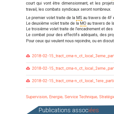
court qui vont être dimensionnant, et les proje
travail, les combats syndicaux seront nombreux.
Le premier volet traite de la
MS
au travers de 4F 
Le deuxième volet traite de la
MO
au travers de la
Le troisième volet traite de l'encadrement et des J
Le combat pour des effectifs adéquats, des proj
Pour ceux qui veulent nous rejoindre, ou en discu
2018-02-15_tract_crna-n_ct_local_3eme_parti
2018-02-15_tract_crna-n_ct_local_2eme_parti
2018-02-15_tract_crna-n_ct_local_1ere_partie
Supervision
Energie
Service Technique
Stratég
Publications assoc
iées