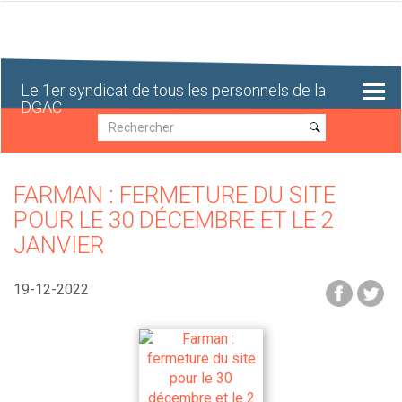
Aller
au
contenu
principal
Le 1er syndicat de tous les personnels de la
DGAC
Recherche
Recherche
FARMAN : FERMETURE DU SITE
POUR LE 30 DÉCEMBRE ET LE 2
JANVIER
19-12-2022