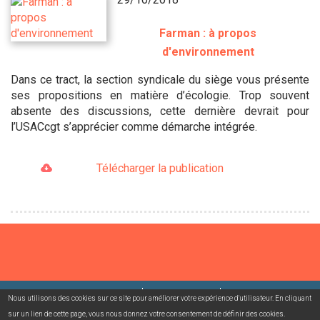
Farman : à propos
d'environnement
Dans ce tract, la section syndicale du siège vous présente
ses propositions en matière d’écologie. Trop souvent
absente des discussions, cette dernière devrait pour
l’USACcgt s’apprécier comme démarche intégrée.
Télécharger la publication
©2026 USACcgt
Mentions légales
Contact
Nous utilisons des cookies sur ce site pour améliorer votre expérience d'utilisateur. En cliquant
sur un lien de cette page, vous nous donnez votre consentement de définir des cookies.