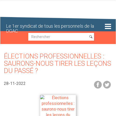
Aller
au
contenu
principal
Le 1er syndicat de tous les personnels de la
DGAC
Recherche
Recherche
ÉLECTIONS PROFESSIONNELLES :
SAURONS-NOUS TIRER LES LEÇONS
DU PASSÉ ?
28-11-2022