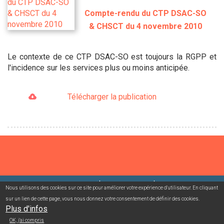
Compte-rendu du CTP DSAC-SO
& CHSCT du 4 novembre 2010
Le contexte de ce CTP DSAC-SO est toujours la RGPP et
l'incidence sur les services plus ou moins anticipée.
Télécharger la publication
©2026 USACcgt
Mentions légales
Contact
Nous utilisons des cookies sur ce site pour améliorer votre expérience d'utilisateur. En cliquant
sur un lien de cette page, vous nous donnez votre consentement de définir des cookies.
Plus d'infos
Campagnes mailing/abonnement
Connexion adhérent
OK, j'ai compris