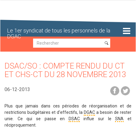
Aller
au
contenu
principal
Le 1er syndicat de tous les personnels de la
DGAC
Recherche
Recherche
DSAC/SO : COMPTE RENDU DU CT
ET CHS-CT DU 28 NOVEMBRE 2013
06-12-2013
Plus que jamais dans ces périodes de réorganisation et de
restrictions budgétaires et d'effectifs, la
DGAC
a besoin de rester
unie. Ce qui se passe en
DSAC
influe sur le
SNA
et
réciproquement.