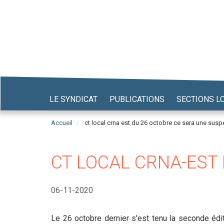
Aller
au
contenu
principal
LE SYNDICAT
PUBLICATIONS
SECTIONS L
Accueil
ct local crna est du 26 octobre ce sera une sus
CT LOCAL CRNA-EST 
06-11-2020
Le 26 octobre dernier s'est tenu la seconde édi