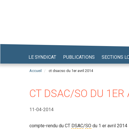
Aller
au
contenu
principal
LE SYNDICAT
PUBLICATIONS
SECTIONS L
Accueil
ct dsacso du 1er avril 2014
CT DSAC/SO DU 1ER 
11-04-2014
compte-rendu du CT
DSAC
/
SO
du 1 er avril 2014