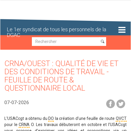
Aller
au
contenu
principal
Le 1er syndicat de tous les personnels de la
DGAC
Recherche
Recherche
CRNA/OUEST : QUALITÉ DE VIE ET
DES CONDITIONS DE TRAVAIL -
FEUILLE DE ROUTE &
QUESTIONNAIRE LOCAL
07-07-2026
L'USACcgt a obtenu du
DO
la création d'une feuille de route
QVCT
pour le
CRNA
O. Les travaux débuteront en octobre et l'USACcgt
vous propose d'exprimer vos idées et propositions via un