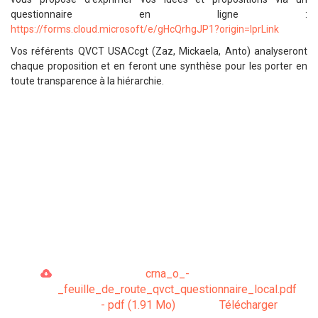
questionnaire en ligne :
https://forms.cloud.microsoft/e/gHcQrhgJP1?origin=lprLink
Vos référents QVCT USACcgt (Zaz, Mickaela, Anto) analyseront
chaque proposition et en feront une synthèse pour les porter en
toute transparence à la hiérarchie.
crna_o_-
_feuille_de_route_qvct_questionnaire_local.pdf
- pdf (1.91 Mo)
Télécharger