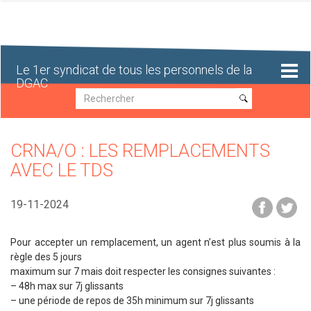
Aller
au
contenu
principal
Le 1er syndicat de tous les personnels de la
DGAC
Recherche
Recherche
CRNA/O : LES REMPLACEMENTS
AVEC LE TDS
19-11-2024
Pour accepter un remplacement, un agent n’est plus soumis à la
règle des 5 jours
maximum sur 7 mais doit respecter les consignes suivantes :
– 48h max sur 7j glissants
– une période de repos de 35h minimum sur 7j glissants