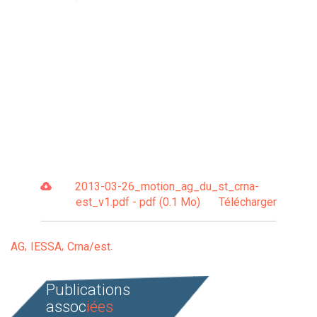
2013-03-26_motion_ag_du_st_crna-
est_v1.pdf - pdf (0.1 Mo)
Télécharger
AG
IESSA
Crna/est
Publications
assoc
iées