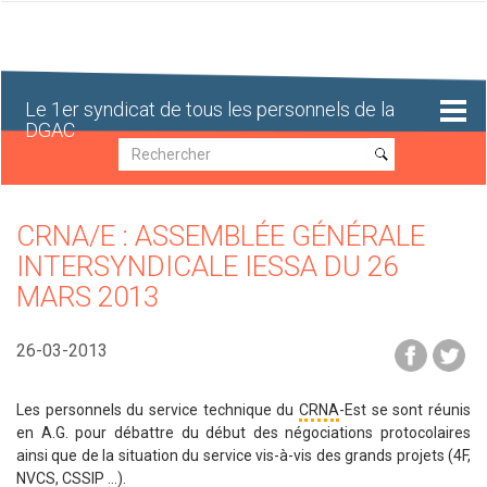
Aller
au
contenu
principal
Le 1er syndicat de tous les personnels de la
DGAC
Recherche
Recherche
CRNA/E : ASSEMBLÉE GÉNÉRALE
INTERSYNDICALE IESSA DU 26
MARS 2013
26-03-2013
Les personnels du service technique du
CRNA
-Est se sont réunis
en A.G. pour débattre du début des négociations protocolaires
ainsi que de la situation du service vis-à-vis des grands projets (4F,
NVCS, CSSIP …).