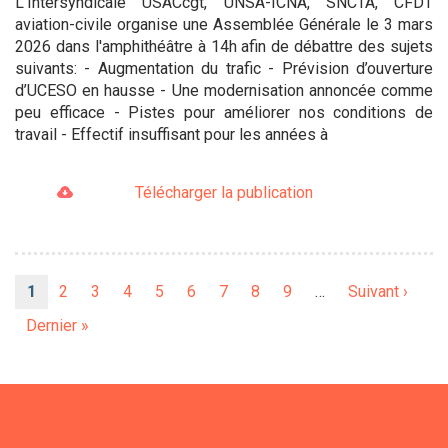
L'Intersyndicale USACcgt, UNSA-ICNA, SNCTA, CFDT
aviation-civile organise une Assemblée Générale le 3 mars
2026 dans l'amphithéâtre à 14h afin de débattre des sujets
suivants: - Augmentation du trafic - Prévision d’ouverture
d’UCESO en hausse - Une modernisation annoncée comme
peu efficace - Pistes pour améliorer nos conditions de
travail - Effectif insuffisant pour les années à
Télécharger la publication
Pagination
Page
1
Page
2
Page
3
Page
4
Page
5
Page
6
Page
7
Page
8
Page
9
…
Page
Suivant ›
courante
suivante
Dernière
Dernier »
page